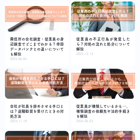
興信所の会社調査・従業員の身
従業員の不正行為が発覚した
辺調査でどこまでわかる？帝国
ら？対処の流れと処分について
データバンクとの違いについて
解説
も解説
2024.12.13
2025.06.04
会社が社員を辞めさせる手口と
従業員が横領しているかも…。
は？退職勧奨を受けたときの対
横領調査の依頼先や法的手続き
処方法
を解説
2024.11.18
2024.06.03