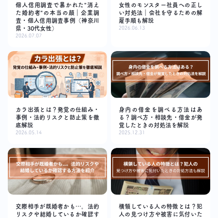
個人信用調査で暴かれた"消え
女性のモンスター社員への正し
た婚約者"の本当の顔｜企業調
い対処法｜会社を守るための解
査・個人信用調査事例（神奈川
雇手順も解説
県・30代女性）
2026.06.13
2026.07.07
カラ出張とは？発覚の仕組み・
身内の借金を調べる方法はあ
事例・法的リスクと防止策を徹
る？調べ方・相談先・借金が発
底解説
覚したときの対処法を解説
2026.05.14
2025.12.31
交際相手が既婚者かも…。法的
横領している人の特徴とは？犯
リスクや結婚しているか確認す
人の見つけ方や被害に気付いた