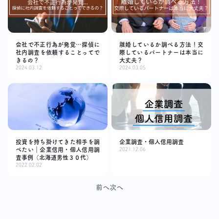
会社で不正行為が発覚…探偵に
離婚しているか調べる方法！交
社内調査を依頼することってで
際しているパートナーは本当に
きるの？
大丈夫？
2024.03.12
2024.03.05
投資を持ち掛けてきた相手を調
企業調査・個人信用調査
べたい｜企業信用・個人信用調
2021.12.06
査事例（北海道男性３０代）
2022.02.02
前へ
次へ