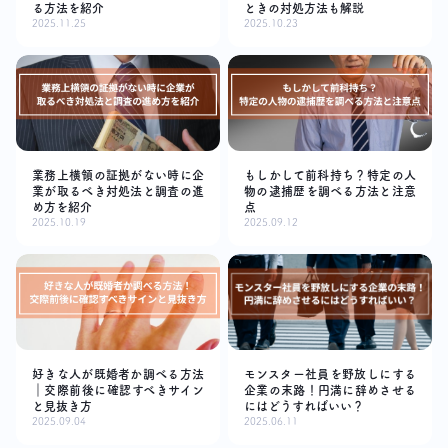
る方法を紹介
ときの対処方法も解説
2025.11.25
2025.10.23
業務上横領の証拠がない時に企
もしかして前科持ち？特定の人
業が取るべき対処法と調査の進
物の逮捕歴を調べる方法と注意
め方を紹介
点
2025.10.19
2025.09.12
好きな人が既婚者か調べる方法
モンスター社員を野放しにする
｜交際前後に確認すべきサイン
企業の末路！円満に辞めさせる
と見抜き方
にはどうすればいい？
2025.09.04
2025.06.11