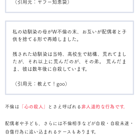
（引用元：
ヤフー知恵袋
）
私の幼馴染の母がＷ不倫の末、お互いが配偶者と子
供を捨てる形で再婚しました。
残された幼馴染は当時、高校生で結構、荒れてまし
たが、それ以上に荒んだのが、その弟。 荒んだま
ま、彼は数年後に自殺しています。
（引用元：
教えて！goo
）
不倫は
「心の殺人」
とさえ呼ばれる
非人道的な行為です。
配偶者や子ども、さらには不倫相手などが自殺・自殺未遂・
自傷行為に追い込まれるケースもあります。