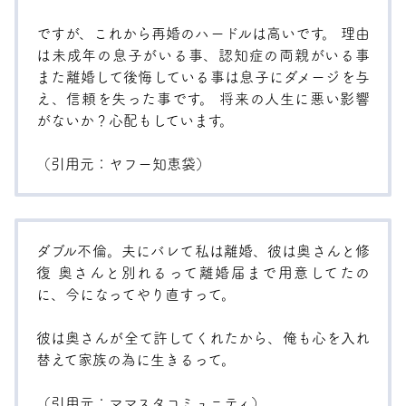
ですが、これから再婚のハードルは高いです。 理由
は未成年の息子がいる事、認知症の両親がいる事
また離婚して後悔している事は息子にダメージを与
え、信頼を失った事です。 将来の人生に悪い影響
がないか？心配もしています。
（引用元：
ヤフー知恵袋
）
ダブル不倫。夫にバレて私は離婚、彼は奥さんと修
復 奥さんと別れるって離婚届まで用意してたの
に、今になってやり直すって。
彼は奥さんが全て許してくれたから、俺も心を入れ
替えて家族の為に生きるって。
（引用元：
ママスタコミュニティ
）