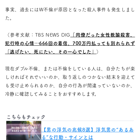
事実、過去にはW不倫が原因となった殺人事件も発生しまし
た。
（参考文献：TBS NEWS DIG
「同僚だった女性教諭殺害、
犯行時の心情…666回の着信、700万円払っても別れられず
「逃げたい、死にたい、その一心でした」
）
現在ダブル不倫、または不倫をしている人は、自分たちが楽
しければそれでいいのか、取り返しのつかない結末を迎えて
も受け止められるのか、自分の行為が間違っていないのか、
冷静に確認してみることをおすすめします。
こちらもチェック
【男の浮気の兆候8選】浮気男の“あるあ
る”な行動・サインとは