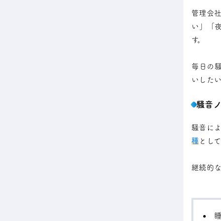
管理会
い」「
す。
毎日の
いしたい
騒音
騒音に
種
として
継続的