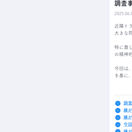
調査
2025.0
近隣ト
大きな
特に激
の精神
今回は
を基に
調
嫌
嫌
今
嫌