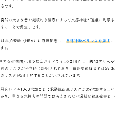
応です。
、突然の大きな音や継続的な騒音によって交感神経が過度に刺激さ
昇することで発生します。
には心拍変動（HRV）に直接影響し、
自律神経バランスを崩す
こ
ます。
世界保健機関）環境騒音ガイドライン2018では、約60デシベ
患のリスクが科学的に証明されており、道路交通騒音では59.3
のリスクが5%上昇することが示されています。
騒音レベル10dB増加ごとに冠動脈疾患リスクが8%増加すると
もあり、単なる気持ちの問題では済まされない深刻な健康被害とい