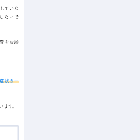
していな
したいで
査をお願
症状の一
います。