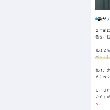
妻が
２年前
騒音に
私は２
パシッ
私は、
えられ
日に日
のです
ん。