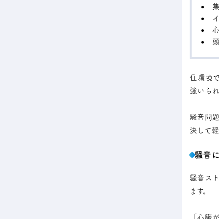
住環境
強いら
騒音問
決して
騒音
騒音ス
ます。
「心臓