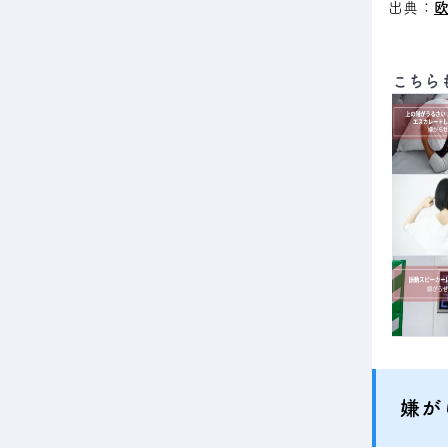
出典：
欧
こちら
嫌が