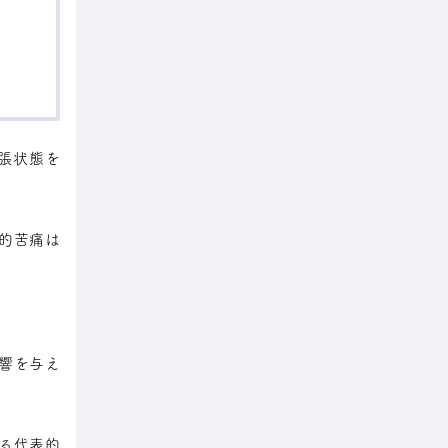
張状態を
的苦痛は
響を与え
る代表的