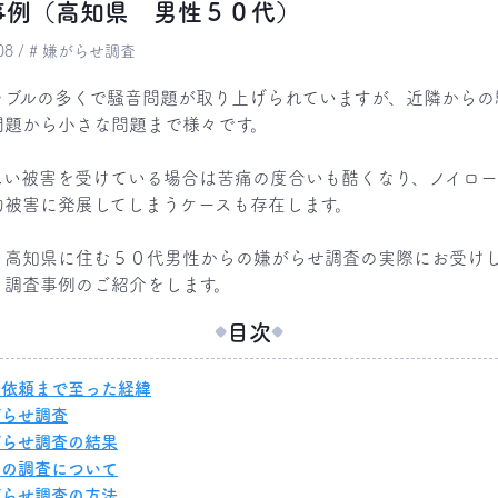
事例（高知県 男性５０代）
6.08 / # 嫌がらせ調査
ラブルの多くで騒音問題が取り上げられていますが、近隣からの
問題から小さな問題まで様々です。

しい被害を受けている場合は苦痛の度合いも酷くなり、ノイロ
的被害に発展してしまうケースも存在します。

、高知県に住む５０代男性からの嫌がらせ調査の実際にお受け
、調査事例のご紹介をします。
目次
査依頼まで至った経緯
がらせ調査
がらせ調査の結果
回の調査について
がらせ調査の方法