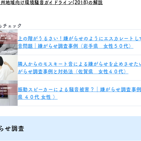
州地域向け環境騒音ガイドライン(2018)の解説
もチェック
上の階がうるさい！嫌がらせのようにエスカレートし
音問題｜嫌がらせ調査事例（岩手県 女性５０代）
隣人からのモスキート音による嫌がらせを止めさせた
がらせ調査事例と対処法（佐賀県 女性４０代）
振動スピーカーによる騒音被害？｜嫌がらせ調査事例
県 ４０代 女性 ）
らせ調査