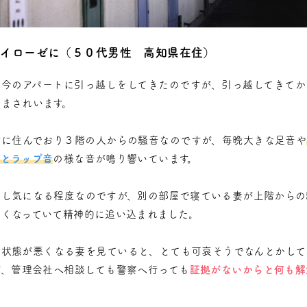
ノイローゼに（５０代男性 高知県在住）
に今のアパートに引っ越しをしてきたのですが、引っ越してきてか
悩まされいます。
階に住んでおり３階の人からの騒音なのですが、毎晩大きな足音や
」とラップ音
の様な音が鳴り響いています。
少し気になる程度なのですが、別の部屋で寝ている妻が上階からの
なくなっていて精神的に追い込まれました。
に状態が悪くなる妻を見ていると、とても可哀そうでなんとかして
が、管理会社へ相談しても警察へ行っても
証拠がないからと何も解