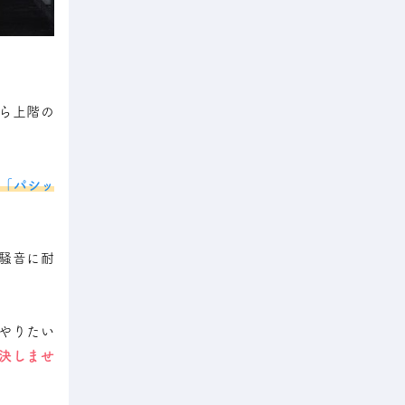
ら上階の
「パシッ
騒音に耐
やりたい
決しませ