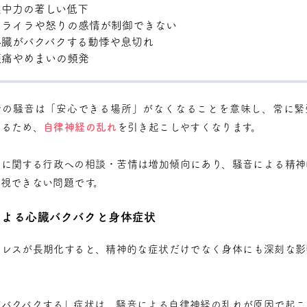
集中力の著しい低下
イライラや怒りの感情が制御できない
心臓がバクバクする動悸や息切れ
頭痛やめまいの頻発
での騒音は「安心できる場所」がなくなることを意味し、常に緊
れるため、
自律神経の乱れ
を引き起こしやすくなります。
題に関する行政への相談・苦情は増加傾向にあり、騒音による精神
軽視できない問題です。
による心臓バクバクと身体症状
トレスが長期化すると、精神的な症状だけでなく身体にも深刻な影
がバクバクする」症状は、騒音による自律神経の乱れが原因で起こ