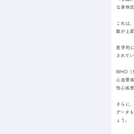
な身体反
これは
数が上
医学的
されてい
WHO（
心血管疾
性心疾患
さらに、
データ
ょう。