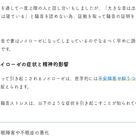
社を通して一度上階の人と話し合いもしましたが、「大きな音は出
夜は寝ている」と騒音を認めない為、証拠を取って騒音の証明を
騒音で妻はノイローゼになってしまっているのでなるべく早めに調
です。
ノイローゼの症状と精神的影響
よって引き起こされるノイローゼは、医学的には
不安障害や抑うつ
捉えられます。
な騒音ストレスは、以下のような症状を引き起こすことが知られて
睡眠障害や不眠症の悪化