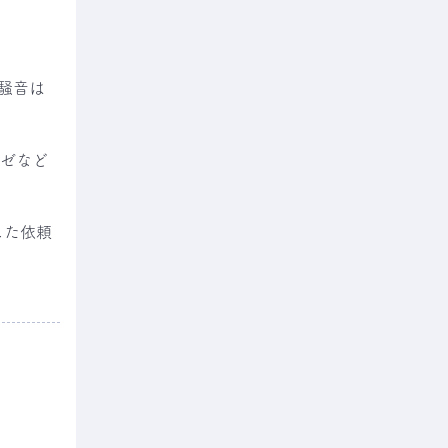
騒音は
ーゼなど
した依頼