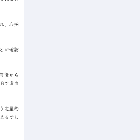
れ、心拍
とが確認
ル前後から
dBで虚血
いう定量的
えるでし