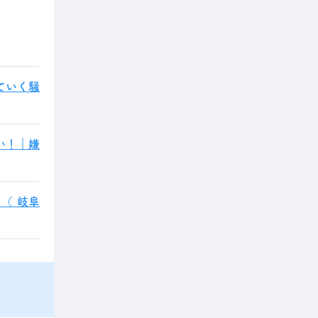
ていく騒
い！｜嫌
（ 岐阜