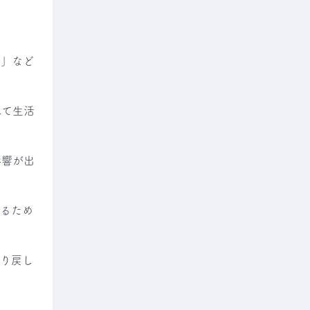
た」など
して生活
影響が出
けるため
取り戻し