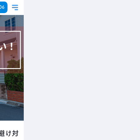
06
避け対