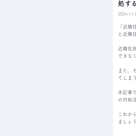
処す
2024.1
「近隣
と近隣
近隣住
できなく
また、
てしまう
本記事
の対処法
これか
ましょ