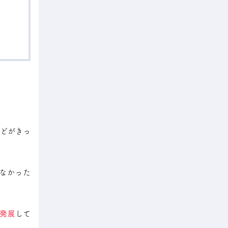
どがきっ
なかった
発展
して