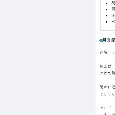
騒音
近隣ト
例えば
かけで
確かに
として
そして
しまうの