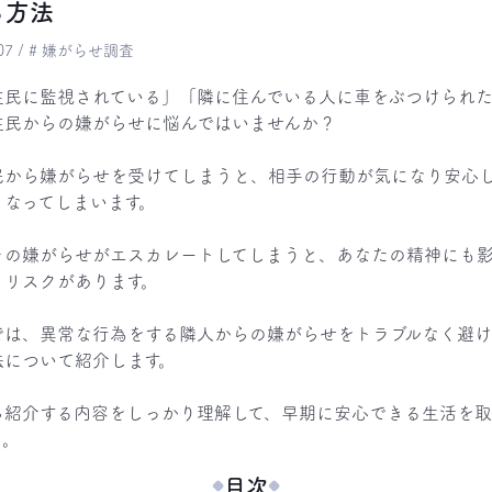
る方法
1.07 / # 嫌がらせ調査
住民に監視されている」「隣に住んでいる人に車をぶつけられ
住民からの嫌がらせに悩んではいませんか？

民から嫌がらせを受けてしまうと、相手の行動が気になり安心
なってしまいます。

その嫌がらせがエスカレートしてしまうと、あなたの精神にも
リスクがあります。

では、異常な行為をする隣人からの嫌がらせをトラブルなく避
について紹介します。

ら紹介する内容をしっかり理解して、早期に安心できる生活を
う。
目次