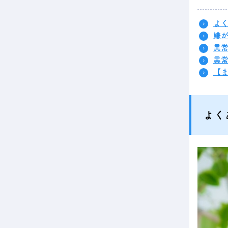
よ
嫌
異
異
【
よく