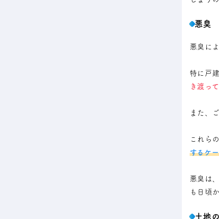
悪臭
悪臭に
特に戸
き渡っ
また、
これら
するケー
悪臭は
も日頃
土地