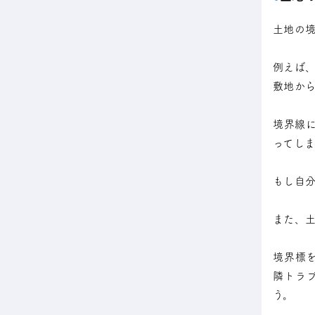
土地の
例えば
敷地か
境界線
ってし
もし自
また、
境界標
隣トラ
う。