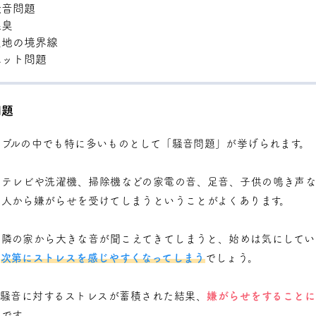
騒音問題
悪臭
土地の境界線
ペット問題
問題
ラブルの中でも特に多いものとして「騒音問題」が挙げられます。
、テレビや洗濯機、掃除機などの家電の音、足音、子供の鳴き声な
隣人から嫌がらせを受けてしまうということがよくあります。
近隣の家から大きな音が聞こえてきてしまうと、始めは気にしてい
も
次第にストレスを感じやすくなってしまう
でしょう。
、騒音に対するストレスが蓄積された結果、
嫌がらせをすることに
です。