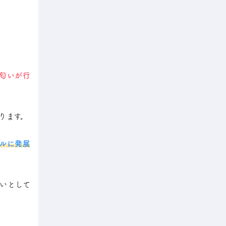
匂いが行
ります。
ルに発展
いとして