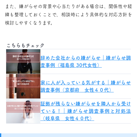
また、嫌がらせの背景や心当たりがある場合は、関係性や経
緯も整理しておくことで、相談時により具体的な対応方針を
検討しやすくなります。
こちらもチェック
辞めた会社からの嫌がらせ｜嫌がらせ調
査事例（福島県 30代女性）
家に人が入っている気がする｜嫌がらせ
調査事例（京都府 女性４０代）
証拠が残らない嫌がらせを隣人から受け
ている！｜嫌がらせ調査事例と対処法
（岐阜県 女性４０代）