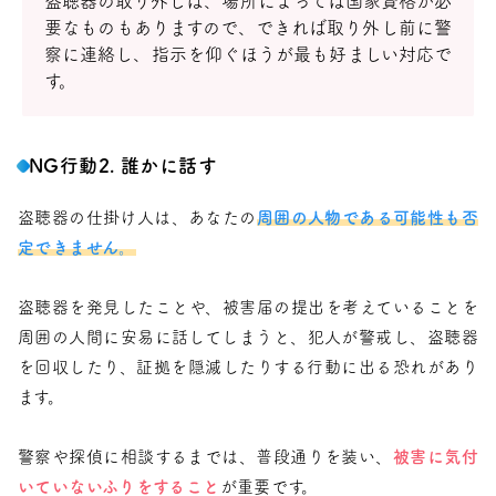
盗聴器の取り外しは、場所によっては国家資格が必
要なものもありますので、できれば取り外し前に警
察に連絡し、指示を仰ぐほうが最も好ましい対応で
す。
NG行動2. 誰かに話す
盗聴器の仕掛け人は、あなたの
周囲の人物である可能性も否
定できません。
盗聴器を発見したことや、被害届の提出を考えていることを
周囲の人間に安易に話してしまうと、犯人が警戒し、盗聴器
を回収したり、証拠を隠滅したりする行動に出る恐れがあり
ます。
警察や探偵に相談するまでは、普段通りを装い、
被害に気付
いていないふりをすること
が重要です。