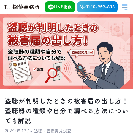
LINE相談
0120-959-606
盗聴が判明したときの被害届の出し方！
盗聴器の種類や自分で調べる方法につい
ても解説
2026.05.13 / # 盗聴・盗撮発見調査