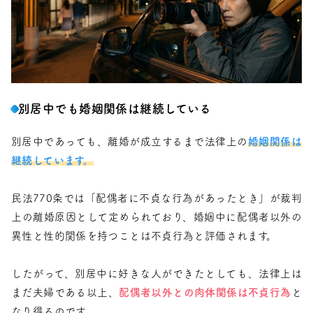
別居中でも婚姻関係は継続している
別居中であっても、離婚が成立するまで法律上の
婚姻関係は
継続しています。
民法770条では「配偶者に不貞な行為があったとき」が裁判
上の離婚原因として定められており、婚姻中に配偶者以外の
異性と性的関係を持つことは不貞行為と評価されます。
したがって、別居中に好きな人ができたとしても、法律上は
まだ夫婦である以上、
配偶者以外との肉体関係は不貞行為
と
なり得るのです。