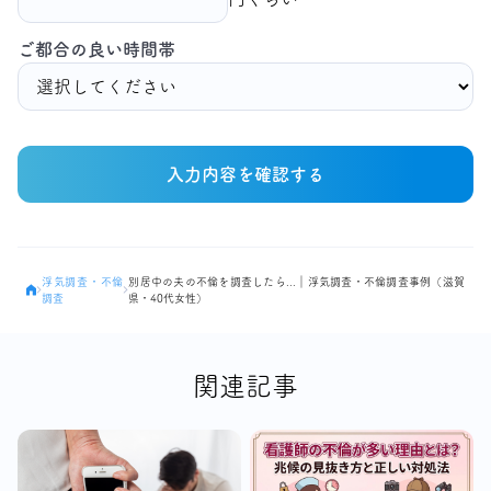
ご都合の良い時間帯
入力内容を確認する
浮気調査・不倫
別居中の夫の不倫を調査したら...｜浮気調査・不倫調査事例（滋賀
調査
県・40代女性）
関連記事