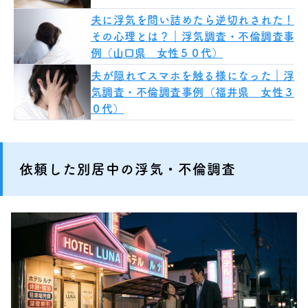
夫に浮気を問い詰めたら逆切れされた！
その心理とは？｜浮気調査・不倫調査事
例（山口県 女性５０代）
夫が隠れてスマホを触る様になった｜浮
気調査・不倫調査事例（福井県 女性３
０代）
依頼した別居中の浮気・不倫調査