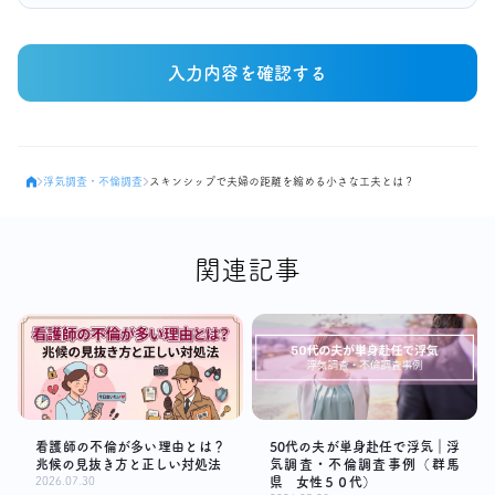
入力内容を確認する
浮気調査・不倫調査
スキンシップで夫婦の距離を縮める小さな工夫とは？
関連記事
看護師の不倫が多い理由とは？
50代の夫が単身赴任で浮気｜浮
兆候の見抜き方と正しい対処法
気調査・不倫調査事例（群馬
2026.07.30
県 女性５０代）