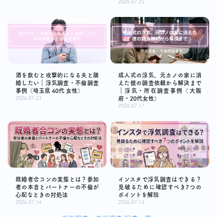
2026.07.25
酒を飲むと攻撃的になる夫と離
成人式の浮気、元カノの家に消
婚したい｜浮気調査・不倫調査
えた彼の調査依頼から解決まで
事例（埼玉県 40代 女性）
｜浮気・所在調査事例（大阪
2026.07.23
府・20代女性）
2026.07.17
既婚者合コンの実態とは？参加
インスタで浮気調査はできる？
者の本音とパートナーの不倫が
見破るために確認すべき7つの
心配なときの対処法
ポイントを解説
2026.07.14
2026.07.13