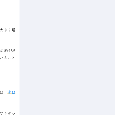
が大きく増
の約455
ていること
は、
実は
まで下がっ