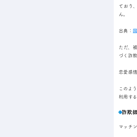
ており
ん。
出典：
ただ、
づく詐
恋愛感
このよ
利用す
詐欺
マッチ