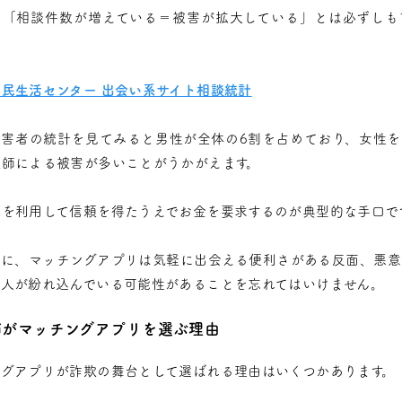
、「相談件数が増えている＝被害が拡大している」とは必ずしも
国民生活センター 出会い系サイト相談統計
被害者の統計を見てみると男性が全体の6割を占めており、女性を
欺師による被害が多いことがうかがえます。
情を利用して信頼を得たうえでお金を要求するのが典型的な手口で
うに、マッチングアプリは気軽に出会える便利さがある反面、悪意
る人が紛れ込んでいる可能性があることを忘れてはいけません。
師がマッチングアプリを選ぶ理由
ングアプリが詐欺の舞台として選ばれる理由はいくつかあります。