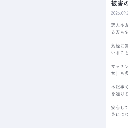
被害
2025.0
恋人や
る方も少
気軽に
いること
マッチ
女」も
本記事
を避け
安心し
身につ