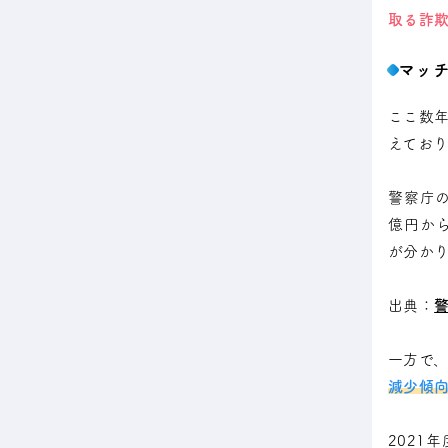
取る詐
マッ
ここ数年
えてお
警察庁の
億円から
が分かり
出典：
一方で
減少傾向
2021