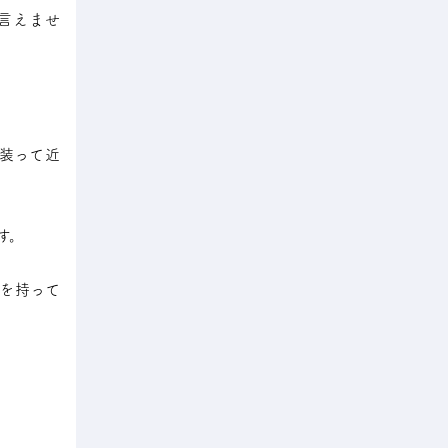
言えませ
装って近
す。
を持って