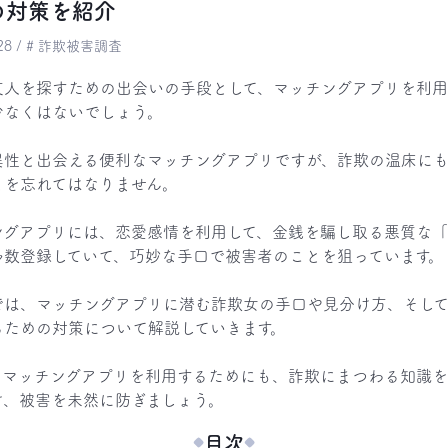
の対策を紹介
9.28 / # 詐欺被害調査
友人を探すための出会いの手段として、マッチングアプリを利用
なくはないでしょう。

異性と出会える便利なマッチングアプリですが、詐欺の温床にも
を忘れてはなりません。

ングアプリには、恋愛感情を利用して、金銭を騙し取る悪質な
多数登録していて、巧妙な手口で被害者のことを狙っています。

では、マッチングアプリに潜む詐欺女の手口や見分け方、そし
るための対策について解説していきます。

てマッチングアプリを利用するためにも、詐欺にまつわる知識
け、被害を未然に防ぎましょう。
目次