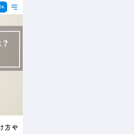
06
け方や