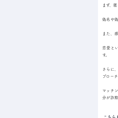
まず、匿
偽名や
また、
恋愛と
す。
さらに
プロー
マッチ
分が詐
こちら