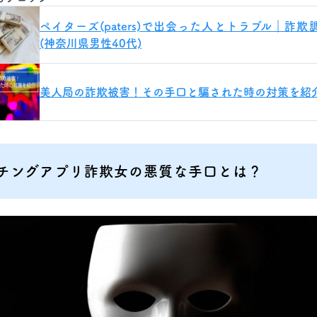
ペイターズ(paters)で出会った人とトラブル｜詐欺
(神奈川県男性40代)
美人局の詐欺被害！その手口と騙された時の対策を紹
チングアプリ詐欺女の悪質な手口とは？