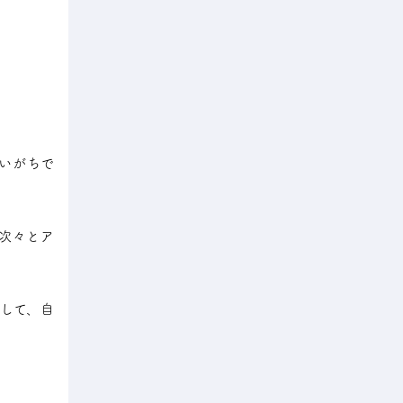
いがちで
次々とア
して、自