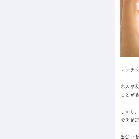
マッチ
恋人や
ことが多
しかし
会を見
出会い