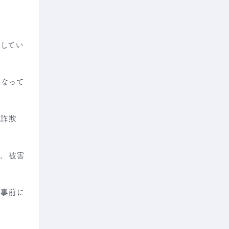
してい
なって
「詐欺
て、被害
を事前に