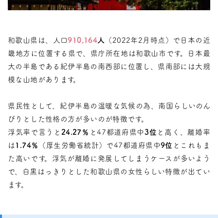
和歌山県は、人口
910,164
人
（2022年2月時点）で日本の近
畿地方に位置する県で、県庁所在地は和歌山市です。日本最
大の半島である紀伊半島の南西部に位置し、県南部には大規
模な山地があります。
県民性として、紀伊半島の温暖な気候の為、南国らしいのん
びりとした性格の方が多いのが特徴です。
浮気率で言うと
24.27％
と47都道府県中
3位
と高く、離婚率
は
1.74％
（厚生労働省統計）で47都道府県中
9位
とこれもま
た高いです。浮気が離婚に発展してしまうケースが多いよう
で、白黒はっきりとした和歌山県の女性らしい特徴が出てい
ます。